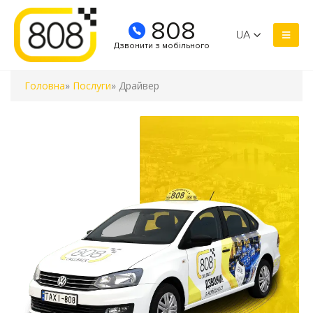
808
UA
Дзвонити з мобільного
Головна
»
Послуги
» Драйвер